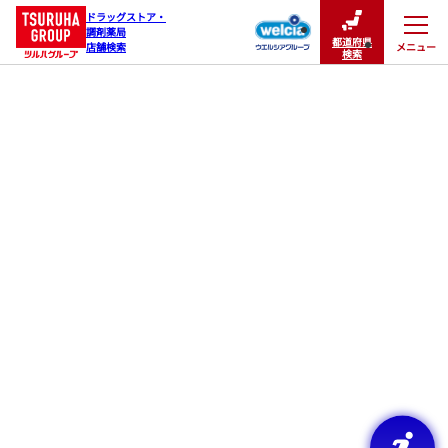
ドラッグストア・

調剤薬局

都道府県
メニュー
店舗検索
閉じる
検索