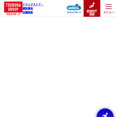
ドラッグストア・

調剤薬局

都道府県
メニュー
店舗検索
閉じる
検索