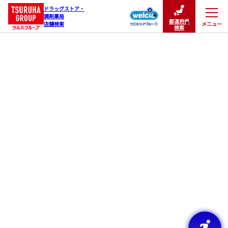
ドラッグストア・

調剤薬局

都道府県
メニュー
店舗検索
閉じる
検索