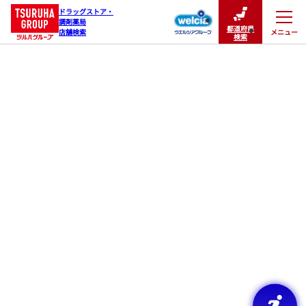
ドラッグストア・

調剤薬局

都道府県
メニュー
店舗検索
閉じる
検索