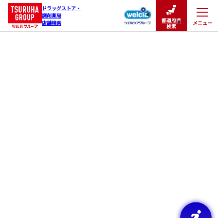
ドラッグストア・

調剤薬局

都道府県
メニュー
店舗検索
閉じる
検索