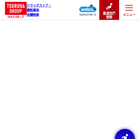
ドラッグストア・

調剤薬局

都道府県
メニュー
店舗検索
閉じる
検索