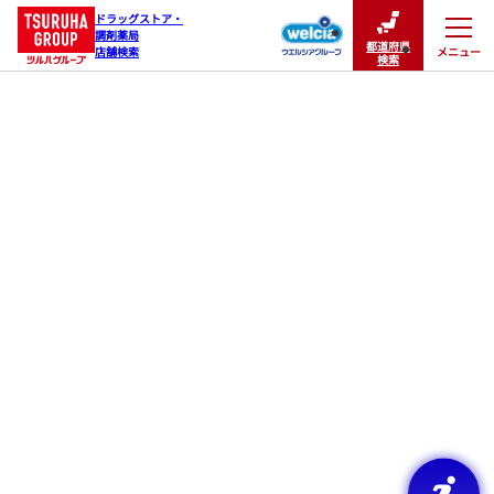
ドラッグストア・

調剤薬局

都道府県
メニュー
店舗検索
閉じる
検索