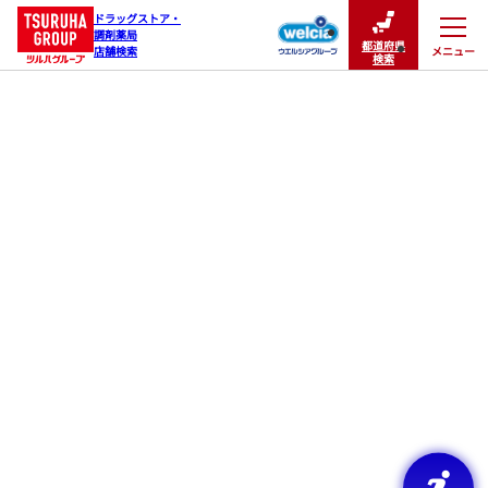
ドラッグストア・

調剤薬局

都道府県
メニュー
店舗検索
閉じる
検索