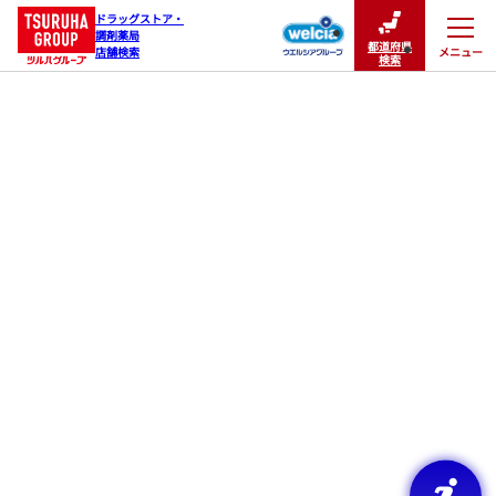
ドラッグストア・

調剤薬局

都道府県
メニュー
店舗検索
閉じる
検索