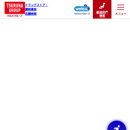
ドラッグストア・

調剤薬局

都道府県
メニュー
店舗検索
閉じる
検索