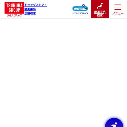
ドラッグストア・

調剤薬局

都道府県
メニュー
店舗検索
閉じる
検索