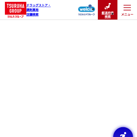
ドラッグストア・

調剤薬局

都道府県
メニュー
店舗検索
閉じる
検索