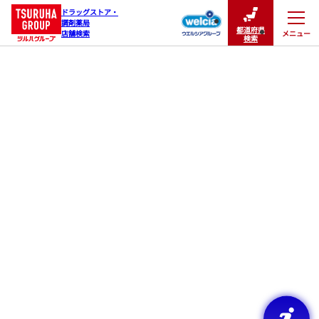
ドラッグストア・

調剤薬局

都道府県
メニュー
店舗検索
閉じる
検索