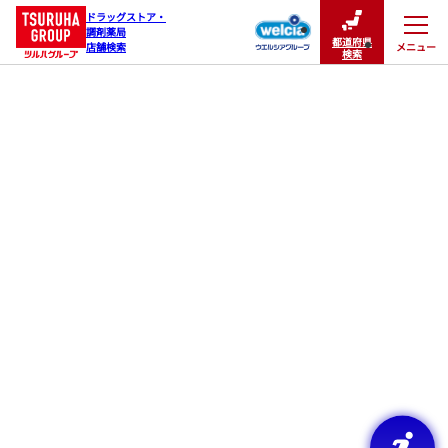
ドラッグストア・

調剤薬局

都道府県
メニュー
店舗検索
閉じる
検索