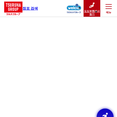
점포 검색
도도부현에서
메뉴
닫기
찾기