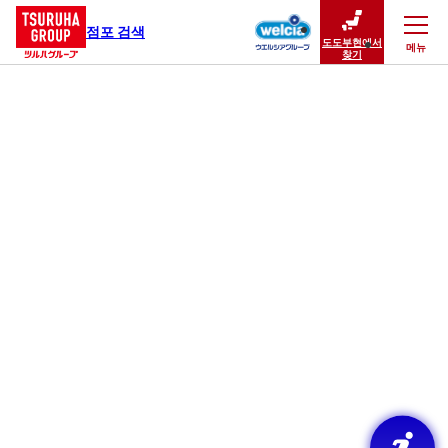
점포 검색
도도부현에서
메뉴
닫기
찾기