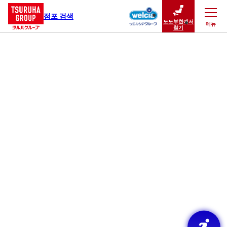
점포 검색
도도부현에서
메뉴
닫기
찾기