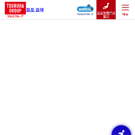
점포 검색
도도부현에서
메뉴
닫기
찾기