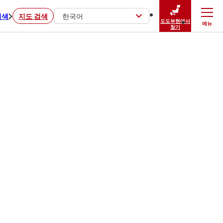
검색
지도 검색
한국어
도도부현에서
메뉴
닫기
찾기