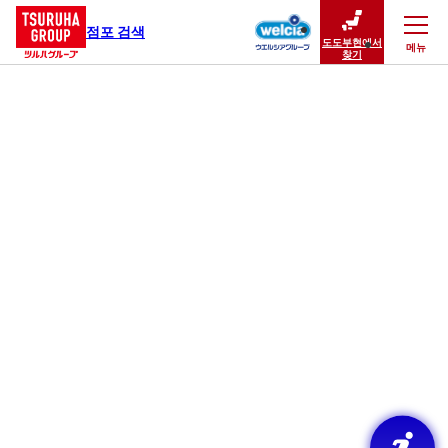
점포 검색
도도부현에서
메뉴
닫기
찾기