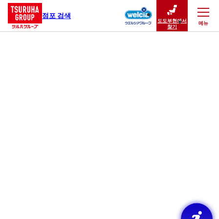
점포 검색
도도부현에서
메뉴
닫기
찾기