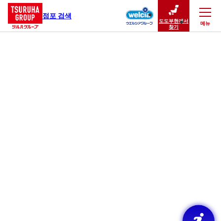
점포 검색
도도부현에서
메뉴
닫기
찾기