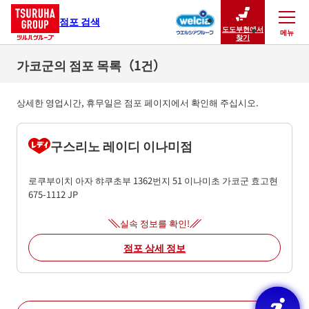
점포 검색
도도부현에서
메뉴
닫기
찾기
가코군의 점포 목록（1건）
상세한 영업시간, 휴무일은 점포 페이지에서 확인해 주십시오.
구스리노 레이디 이나미점
로쿠부이치 아자 햐쿠초부 1362번지 51
이나미초
가코군
효고현
675-1112
JP
실속 정보를 확인!
점포 상세 정보