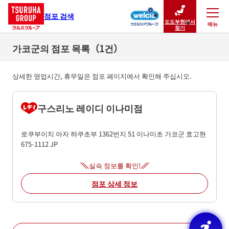
점포 검색
도도부현에서
메뉴
닫기
찾기
가코군의 점포 목록（1건）
상세한 영업시간, 휴무일은 점포 페이지에서 확인해 주십시오.
구스리노 레이디 이나미점
로쿠부이치 아자 햐쿠초부 1362번지 51
이나미초
가코군
효고현
675-1112
JP
실속 정보를 확인!
점포 상세 정보