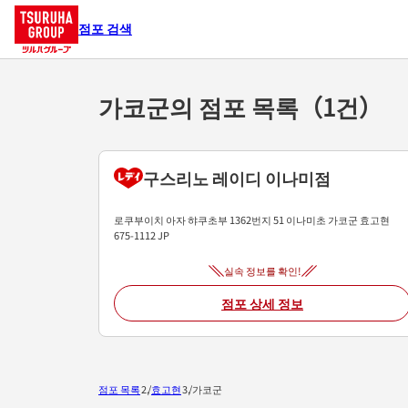
점포 검색
가코군의 점포 목록（1건）
구스리노 레이디 이나미점
로쿠부이치 아자 햐쿠초부 1362번지 51
이나미초
가코군
효고현
675-1112
JP
실속 정보를 확인!
점포 상세 정보
점포 목록
효고현
가코군