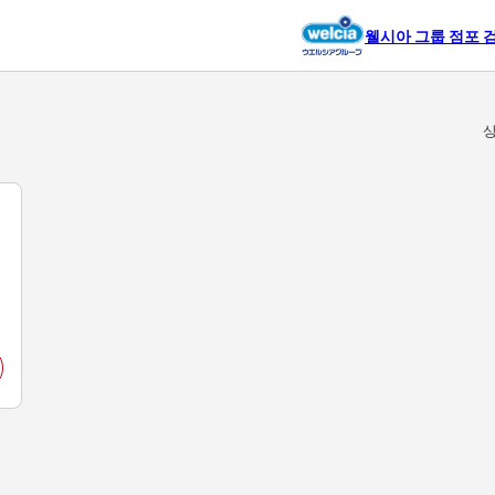
웰시아 그룹 점포 
상