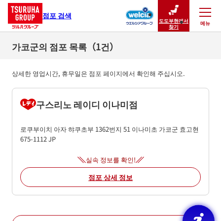
점포 검색
도도부현에서
메뉴
닫기
찾기
가코군의 점포 목록（1건）
상세한 영업시간, 휴무일은 점포 페이지에서 확인해 주십시오.
구스리노 레이디 이나미점
로쿠부이치 아자 햐쿠초부 1362번지 51
이나미초
가코군
효고현
675-1112
JP
실속 정보를 확인!
점포 상세 정보