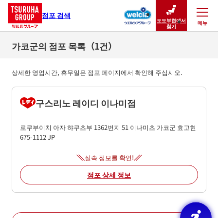
점포 검색
도도부현에서
메뉴
닫기
찾기
가코군의 점포 목록（1건）
상세한 영업시간, 휴무일은 점포 페이지에서 확인해 주십시오.
구스리노 레이디 이나미점
로쿠부이치 아자 햐쿠초부 1362번지 51
이나미초
가코군
효고현
675-1112
JP
실속 정보를 확인!
점포 상세 정보