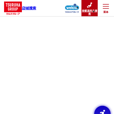
店铺搜索
按都道府县搜
菜单
关闭
索