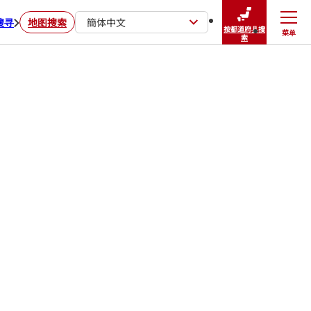
搜寻
地图搜索
簡体中文
按都道府县搜
菜单
关闭
索