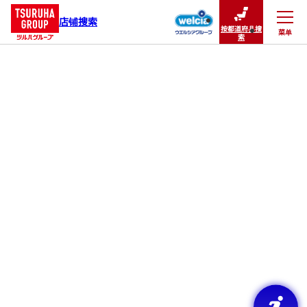
店铺搜索
按都道府县搜
菜单
关闭
索