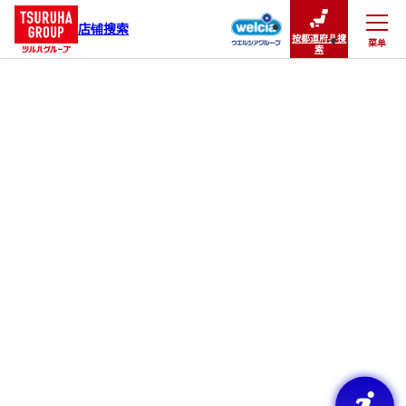
店铺搜索
按都道府县搜
菜单
关闭
索