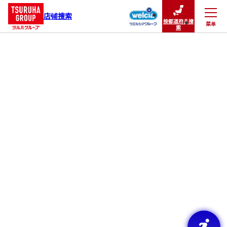
店铺搜索
按都道府县搜
菜单
关闭
索