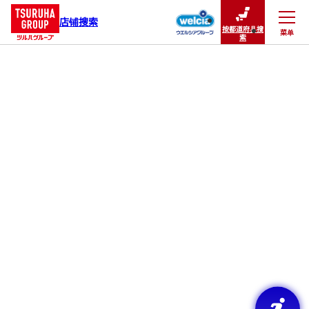
店铺搜索
按都道府县搜
菜单
关闭
索