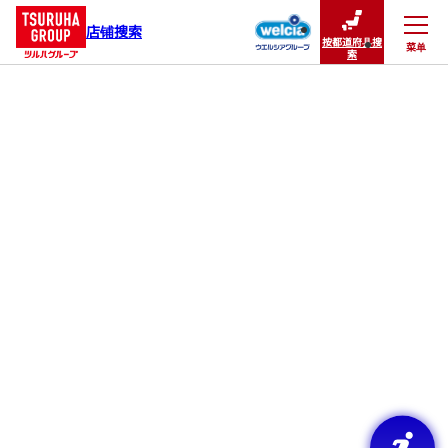
店铺搜索
按都道府县搜
菜单
关闭
索