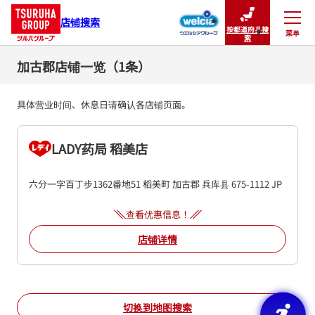
店铺搜索
按都道府县搜
菜单
关闭
索
加古郡店铺一览（1条）
具体营业时间、休息日请确认各店铺页面。
LADY药局 稻美店
六分一字百丁步1362番地51
稻美町
加古郡
兵库县
675-1112
JP
查看优惠信息！
店铺详情
切换到地图搜索