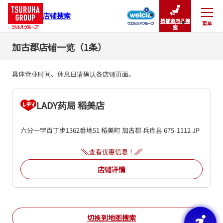
店铺搜索
按都道府县搜
菜单
关闭
索
加古郡店铺一览（1条）
具体营业时间、休息日请确认各店铺页面。
LADY药局 稻美店
六分一字百丁步1362番地51
稻美町
加古郡
兵库县
675-1112
JP
查看优惠信息！
店铺详情
切换到地图搜索