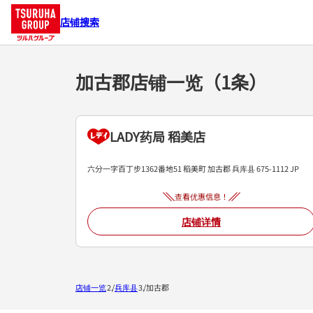
店铺搜索
加古郡店铺一览（1条）
LADY药局 稻美店
六分一字百丁步1362番地51
稻美町
加古郡
兵库县
675-1112
JP
查看优惠信息！
店铺详情
店铺一览
兵库县
加古郡