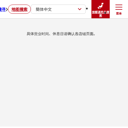
搜寻
地图搜索
簡体中文
按都道府县搜
菜单
关闭
索
具体营业时间、休息日请确认各店铺页面。