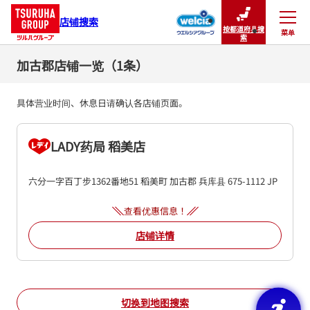
店铺搜索
按都道府县搜
菜单
关闭
索
加古郡店铺一览（1条）
具体营业时间、休息日请确认各店铺页面。
LADY药局 稻美店
六分一字百丁步1362番地51
稻美町
加古郡
兵库县
675-1112
JP
查看优惠信息！
店铺详情
切换到地图搜索