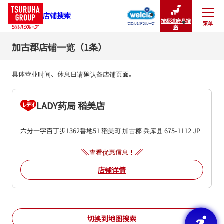
店铺搜索
按都道府县搜
菜单
关闭
索
加古郡店铺一览（1条）
具体营业时间、休息日请确认各店铺页面。
LADY药局 稻美店
六分一字百丁步1362番地51
稻美町
加古郡
兵库县
675-1112
JP
查看优惠信息！
店铺详情
切换到地图搜索