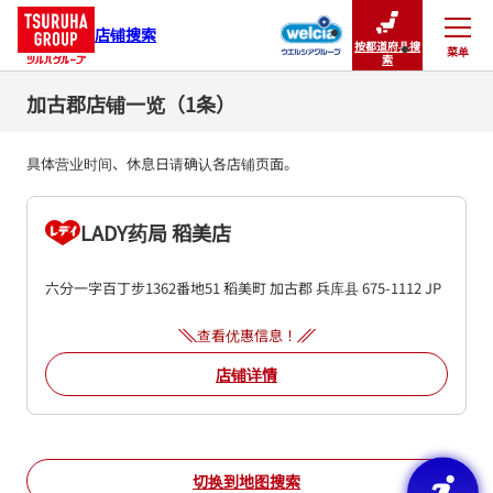
店铺搜索
按都道府县搜
菜单
关闭
索
加古郡店铺一览（1条）
具体营业时间、休息日请确认各店铺页面。
LADY药局 稻美店
六分一字百丁步1362番地51
稻美町
加古郡
兵库县
675-1112
JP
查看优惠信息！
店铺详情
切换到地图搜索