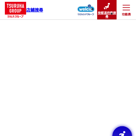
店鋪搜尋
按都道府縣搜
功能表
關閉
尋