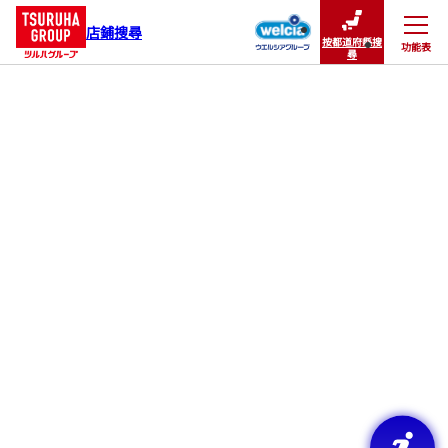
店鋪搜尋
按都道府縣搜
功能表
關閉
尋