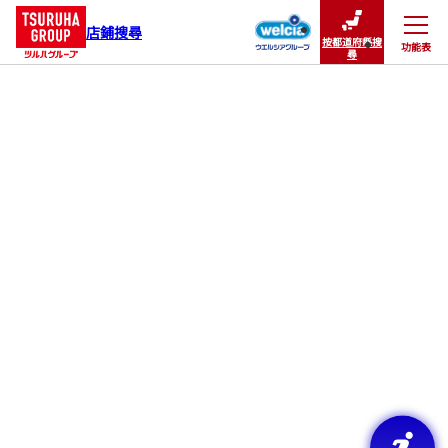
店鋪搜尋
按都道府縣搜
功能表
關閉
尋