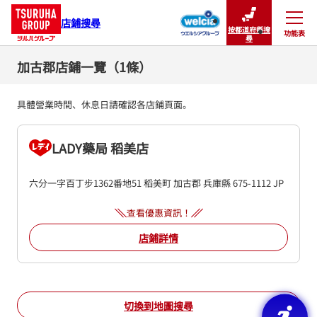
店鋪搜尋
按都道府縣搜
功能表
關閉
尋
加古郡店鋪一覽（1條）
具體營業時間、休息日請確認各店鋪頁面。
LADY藥局 稻美店
六分一字百丁步1362番地51
稻美町
加古郡
兵庫縣
675-1112
JP
查看優惠資訊！
店鋪詳情
切換到地圖搜尋