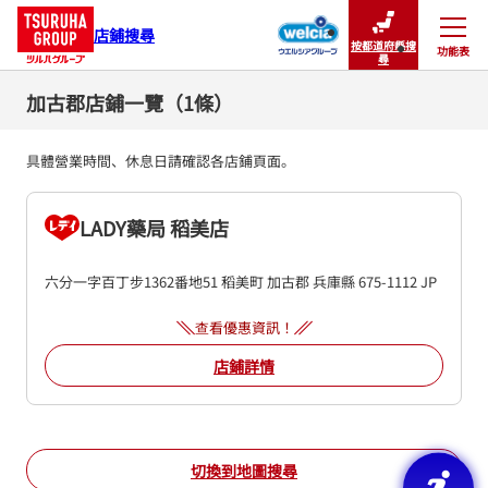
店鋪搜尋
按都道府縣搜
功能表
關閉
尋
加古郡店鋪一覽（1條）
具體營業時間、休息日請確認各店鋪頁面。
LADY藥局 稻美店
六分一字百丁步1362番地51
稻美町
加古郡
兵庫縣
675-1112
JP
查看優惠資訊！
店鋪詳情
切換到地圖搜尋