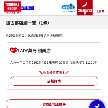
店鋪搜尋
按都道府縣搜
功能表
關閉
尋
加古郡店鋪一覽（1條）
具體營業時間、休息日請確認各店鋪頁面。
LADY藥局 稻美店
六分一字百丁步1362番地51
稻美町
加古郡
兵庫縣
675-1112
JP
查看優惠資訊！
店鋪詳情
切換到地圖搜尋