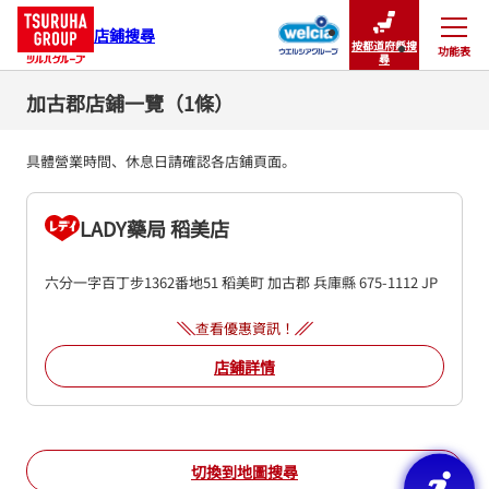
店鋪搜尋
按都道府縣搜
功能表
關閉
尋
加古郡店鋪一覽（1條）
具體營業時間、休息日請確認各店鋪頁面。
LADY藥局 稻美店
六分一字百丁步1362番地51
稻美町
加古郡
兵庫縣
675-1112
JP
查看優惠資訊！
店鋪詳情
切換到地圖搜尋