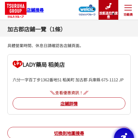
店鋪搜尋
按都道府縣搜
功能表
關閉
尋
加古郡店鋪一覽（1條）
具體營業時間、休息日請確認各店鋪頁面。
LADY藥局 稻美店
六分一字百丁步1362番地51
稻美町
加古郡
兵庫縣
675-1112
JP
查看優惠資訊！
店鋪詳情
切換到地圖搜尋