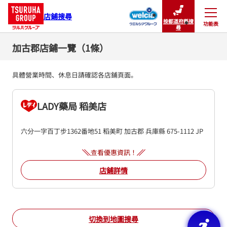
店鋪搜尋
按都道府縣搜
功能表
關閉
尋
加古郡店鋪一覽（1條）
具體營業時間、休息日請確認各店鋪頁面。
LADY藥局 稻美店
六分一字百丁步1362番地51
稻美町
加古郡
兵庫縣
675-1112
JP
查看優惠資訊！
店鋪詳情
切換到地圖搜尋