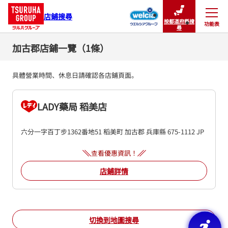
店鋪搜尋
按都道府縣搜
功能表
關閉
尋
加古郡店鋪一覽（1條）
具體營業時間、休息日請確認各店鋪頁面。
LADY藥局 稻美店
六分一字百丁步1362番地51
稻美町
加古郡
兵庫縣
675-1112
JP
查看優惠資訊！
店鋪詳情
切換到地圖搜尋